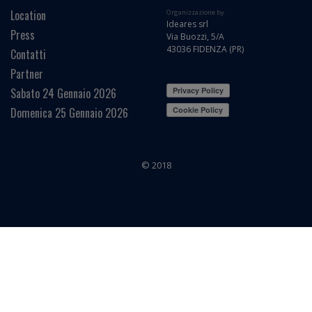
Location
Organizzazione by
Ideares srl
Press
Via Buozzi, 5/A
43036 FIDENZA (PR)
Contatti
Partner
Sabato 24 Gennaio 2026
Domenica 25 Gennaio 2026
© 2018